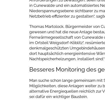
in Cunewalde und ein automatisiertes Ne
Niederspannungsebene sichtbarer zu ma
Netzbetrieb effizienter zu gestalten“, sagte
Thomas Martolock, Bürgermeister von Cun
gewesen und hat die neue Anlage bestau
Fernwärmegesellschaft von Cunewalde 
im Ortsteil Weigsdorf-Köblitz“, resümiert
denkmalgeschützten Umgebindehäusern wi
dort hauptsächlich energieintensive Wä
Nachtspeicherheizungen, installiert sind.“
Besseres Monitoring des g
Man suche schon lange gemeinsam mit S
Möglichkeiten, diese Anlagen weiter zu b
alternative Energiequellen reichlich zur 
sei dafür ein wichtiger Baustein.