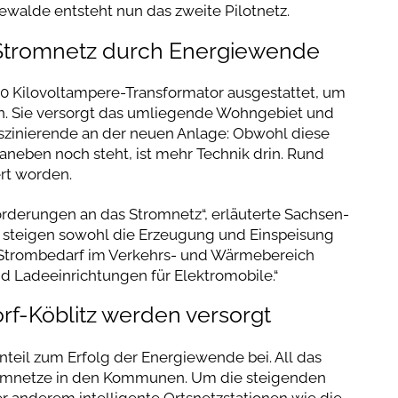
walde entsteht nun das zweite Pilotnetz.
Stromnetz durch Energiewende
630 Kilovoltampere-Transformator ausgestattet, um
n. Sie versorgt das umliegende Wohngebiet und
Faszinierende an der neuen Anlage: Obwohl diese
 daneben noch steht, ist mehr Technik drin. Rund
ert worden.
rderungen an das Stromnetz“, erläuterte Sachsen-
s steigen sowohl die Erzeugung und Einspeisung
 Strombedarf im Verkehrs- und Wärmebereich
Ladeeinrichtungen für Elektromobile.“
f-Köblitz werden versorgt
teil zum Erfolg der Energiewende bei. All das
tromnetze in den Kommunen. Um die steigenden
r anderem intelligente Ortsnetzstationen wie die