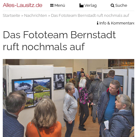
Menü
Verlag
Suche
Startseite
»
Nachrichten
» Das Fototeam Bernstadt ruft nochmals auf
Nachrichten
Verlag
Info & Kommentare
Zeitungszustellung
Veranstaltungen
Das Fototeam Bernstadt
Kontakt
Veranstaltungstickets
ruft nochmals auf
Impressum
Anzeigenannahme
Anzeigensuche
Digitale Ausgaben