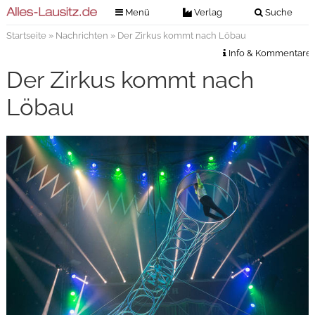
Menü
Verlag
Suche
Startseite
»
Nachrichten
» Der Zirkus kommt nach Löbau
Nachrichten
Verlag
Info & Kommentare
Zeitungszustellung
Veranstaltungen
Der Zirkus kommt nach
Kontakt
Veranstaltungstickets
Löbau
Impressum
Anzeigenannahme
Anzeigensuche
Digitale Ausgaben