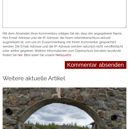
Mit dem Absenden Ihres Kommentars willigen Sie ein, dass der angegebene Name,
Ihre Email-Adresse und die IP-Adresse, die Ihrem Internetanschluss aktuell
zugewiesen ist, von uns im Zusammenhang mit Ihrem Kommentar gespeichert
werden. Die Email-Adresse und die IP-Adresse werden natürlich nicht veröffentlicht
oder weiter gegeben. Weitere Informationen zum Datenschutz bei alles-lausitz.de
finden Sie
hier
. Bitte lesen Sie unsere
Netiquette
.
Weitere aktuelle Artikel
weiterlesen