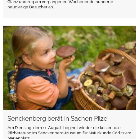
Glanz und zog am vergangenen Wochenende hunderte
neugierige Besucher an.
weiterlesen
Senckenberg berät in Sachen Pilze
Am Dienstag, dem 11. August, beginnt wieder die kostenlose
Pilzberatung im Senckenberg-Museum für Naturkunde Görlitz am
Marienplatz.