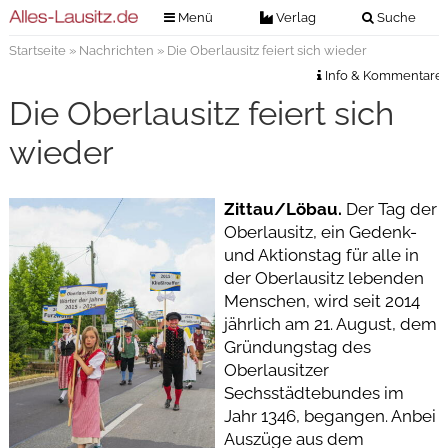
Menü
Verlag
Suche
Startseite
»
Nachrichten
» Die Oberlausitz feiert sich wieder
Nachrichten
Verlag
Info & Kommentare
Zeitungszustellung
Veranstaltungen
Die Oberlausitz feiert sich
Kontakt
Veranstaltungstickets
wieder
Impressum
Anzeigenannahme
Zittau/Löbau.
Der Tag der
Anzeigensuche
Oberlausitz, ein Gedenk-
Digitale Ausgaben
und Aktionstag für alle in
der Oberlausitz lebenden
Menschen, wird seit 2014
jährlich am 21. August, dem
Gründungstag des
Oberlausitzer
Sechsstädtebundes im
Jahr 1346, begangen. Anbei
Auszüge aus dem