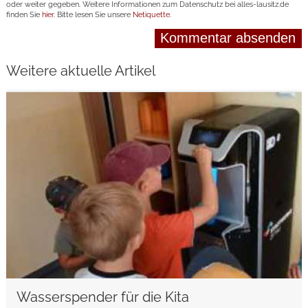
oder weiter gegeben. Weitere Informationen zum Datenschutz bei alles-lausitz.de
finden Sie
hier
. Bitte lesen Sie unsere
Netiquette
.
Weitere aktuelle Artikel
weiterlesen
Wasserspender für die Kita