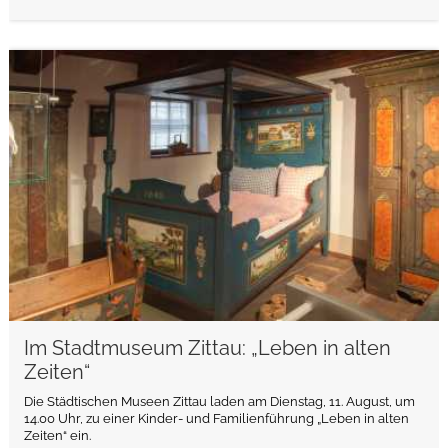
weiterlesen
Im Stadtmuseum Zittau: „Leben in alten
Zeiten“
Die Städtischen Museen Zittau laden am Dienstag, 11. August, um
14.00 Uhr, zu einer Kinder- und Familienführung „Leben in alten
Zeiten“ ein.