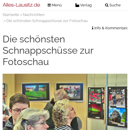
Menü
Verlag
Suche
Startseite
»
Nachrichten
Nachrichten
Verlag
» Die schönsten Schnappschüsse zur Fotoschau
Zeitungszustellung
Veranstaltungen
Info & Kommentare
Kontakt
Die schönsten
Veranstaltungstickets
Impressum
Schnappschüsse zur
Anzeigenannahme
Fotoschau
Anzeigensuche
Digitale Ausgaben