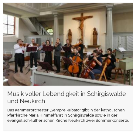
weiterlesen
Musik voller Lebendigkeit in Schirgiswalde
und Neukirch
Das Kammerorchester „Sempre Rubato“ gibt in der katholischen
Pfarrkirche Mariä Himmelfahrt in Schirgiswalde sowie in der
evangelisch-lutherischen Kirche Neukirch zwei Sommerkonzerte.