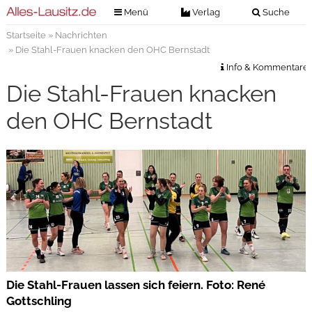
Menü
Verlag
Suche
Startseite
»
Nachrichten
Nachrichten
Verlag
» Die Stahl-Frauen knacken den OHC Bernstadt
Zeitungszustellung
Veranstaltungen
Info & Kommentare
Kontakt
Die Stahl-Frauen knacken
Veranstaltungstickets
Impressum
den OHC Bernstadt
Anzeigenannahme
Anzeigensuche
Digitale Ausgaben
Die Stahl-Frauen lassen sich feiern. Foto: René
Gottschling