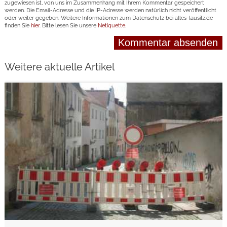
zugewiesen ist, von uns im Zusammenhang mit Ihrem Kommentar gespeichert
werden. Die Email-Adresse und die IP-Adresse werden natürlich nicht veröffentlicht
oder weiter gegeben. Weitere Informationen zum Datenschutz bei alles-lausitz.de
finden Sie
hier
. Bitte lesen Sie unsere
Netiquette
.
Weitere aktuelle Artikel
weiterlesen