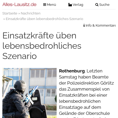
Menü
Verlag
Suche
Startseite
»
Nachrichten
Nachrichten
Verlag
» Einsatzkräfte üben lebensbedrohliches Szenario
Zeitungszustellung
Veranstaltungen
Info & Kommentare
Kontakt
Einsatzkräfte üben
Veranstaltungstickets
Impressum
lebensbedrohliches
Anzeigenannahme
Szenario
Anzeigensuche
Digitale Ausgaben
Rothenburg
. Letzten
Samstag haben Beamte
der Polizeidirektion Görlitz
das Zusammenspiel von
Einsatzkräften bei einer
lebensbedrohlichen
Einsatzlage auf dem
Gelände der Oberschule