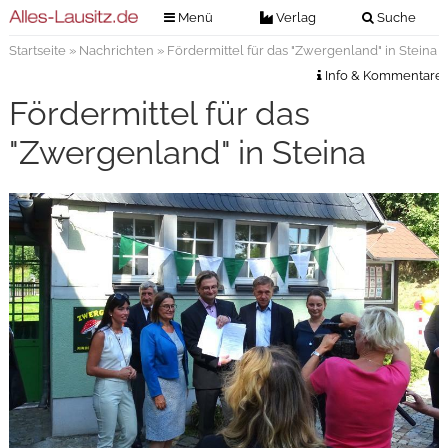
Menü
Verlag
Suche
Startseite
»
Nachrichten
» Fördermittel für das "Zwergenland" in Steina
Nachrichten
Verlag
Info & Kommentare
Zeitungszustellung
Veranstaltungen
Fördermittel für das
Kontakt
Veranstaltungstickets
"Zwergenland" in Steina
Impressum
Anzeigenannahme
Anzeigensuche
Digitale Ausgaben