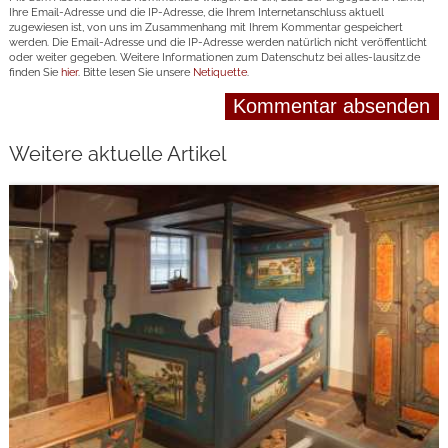
Ihre Email-Adresse und die IP-Adresse, die Ihrem Internetanschluss aktuell
zugewiesen ist, von uns im Zusammenhang mit Ihrem Kommentar gespeichert
werden. Die Email-Adresse und die IP-Adresse werden natürlich nicht veröffentlicht
oder weiter gegeben. Weitere Informationen zum Datenschutz bei alles-lausitz.de
finden Sie
hier
. Bitte lesen Sie unsere
Netiquette
.
Weitere aktuelle Artikel
weiterlesen