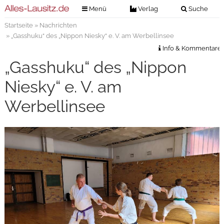
Menü
Verlag
Suche
Startseite
»
Nachrichten
Nachrichten
Verlag
» „Gasshuku“ des „Nippon Niesky“ e. V. am Werbellinsee
Zeitungszustellung
Veranstaltungen
Info & Kommentare
Kontakt
„Gasshuku“ des „Nippon
Veranstaltungstickets
Impressum
Niesky“ e. V. am
Anzeigenannahme
Werbellinsee
Anzeigensuche
Digitale Ausgaben