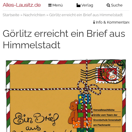
Menü
Verlag
Suche
Startseite
»
Nachrichten
» Görlitz erreicht ein Brief aus Himmelstadt
Nachrichten
Verlag
Info & Kommentare
Zeitungszustellung
Veranstaltungen
Görlitz erreicht ein Brief aus
Kontakt
Veranstaltungstickets
Himmelstadt
Impressum
Anzeigenannahme
Anzeigensuche
Digitale Ausgaben