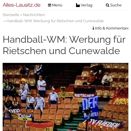
Menü
Verlag
Suche
Startseite
»
Nachrichten
Nachrichten
Verlag
» Handball-WM: Werbung für Rietschen und Cunewalde
Zeitungszustellung
Veranstaltungen
Info & Kommentare
Kontakt
Handball-WM: Werbung für
Veranstaltungstickets
Impressum
Rietschen und Cunewalde
Anzeigenannahme
Anzeigensuche
Digitale Ausgaben