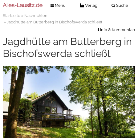
Menü
Verlag
Suche
Startseite
»
Nachrichten
Nachrichten
Verlag
» Jagdhütte am Butterberg in Bischofswerda schließt
Zeitungszustellung
Veranstaltungen
Info & Kommentare
Kontakt
Jagdhütte am Butterberg in
Veranstaltungstickets
Impressum
Bischofswerda schließt
Anzeigenannahme
Anzeigensuche
Digitale Ausgaben