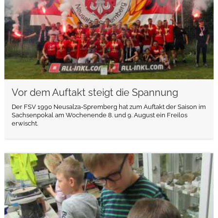
Vor dem Auftakt steigt die Spannung
Der FSV 1990 Neusalza-Spremberg hat zum Auftakt der Saison im
Sachsenpokal am Wochenende 8. und 9. August ein Freilos
erwischt.
weiterlesen