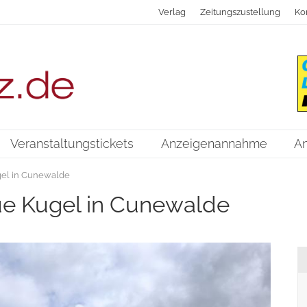
Verlag
Zeitungszustellung
Ko
Veranstaltungstickets
Anzeigenannahme
A
ugel in Cunewalde
aue Kugel in Cunewalde