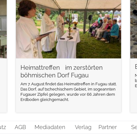
weiterlesen
Heimattreffen im zerstörten
böhmischen Dorf Fugau
N
b
Am 7. August findet das Heimattreffen in Fugau statt.
E
Das Dorf, auf tschechischem Gebiet, im sogeannten
Fugauer Zipfel gelegen, wurde vor 66 Jahren dem
Erdboden gleichgemacht.
utz
AGB
Mediadaten
Verlag
Partner
Se