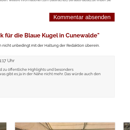
geben. Weitere Informationen zum Datenschutz bei alles-lausitz.de finden Sie
ck für die Blaue Kugel in Cunewalde"
icht unbedingt mit der Haltung der Redaktion überein.
1:17 Uhr
d zu öffentliche Highlights und besonders
was gibt es ja in der Nähe nicht mehr. Das würde auch den