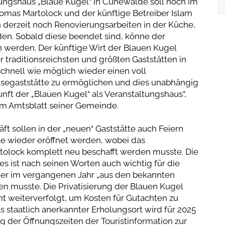
tungshaus „Blaue Kugel“ in Cunewalde soll noch im
omas Martolock und der künftige Betreiber Islam
 derzeit noch Renovierungsarbeiten in der Küche,
en. Sobald diese beendet sind, könne der
werden. Der künftige Wirt der Blauen Kugel
er traditionsreichsten und größten Gaststätten in
 schnell wie möglich wieder einen voll
isegaststätte zu ermöglichen und dies unabhängig
nft der „Blauen Kugel“ als Veranstaltungshaus“,
im Amtsblatt seiner Gemeinde.
t sollen in der „neuen“ Gaststätte auch Feiern
le wieder eröffnet werden, wobei das
tolock komplett neu beschafft werden musste. Die
 ist nach seinen Worten auch wichtig für die
der im vergangenen Jahr „aus den bekannten
ten musste. Die Privatisierung der Blauen Kugel
ht weiterverfolgt, um Kosten für Gutachten zu
ls staatlich anerkannter Erholungsort wird für 2025
g der Öffnungszeiten der Touristinformation zur