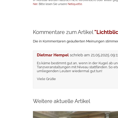
IP-Adresse werden natürlich nicht veröffentlicht oder weiter ge
hier
. Bitte lesen Sie unsere
Netiquette
.
Kommentare zum Artikel
"Lichtbli
Die in Kommentaren geäußerten Meinungen stimmen n
Dietmar Hempel
schrieb am
21.05.2025 09:1
Es käme bestimmt gut an, wenn in der Kugel ab un
Tanzveranstaltungen mit Niveau stattfänden. So et
umliegenden Leuten wiedermal gut tun!
Viele Grüße
Weitere aktuelle Artikel