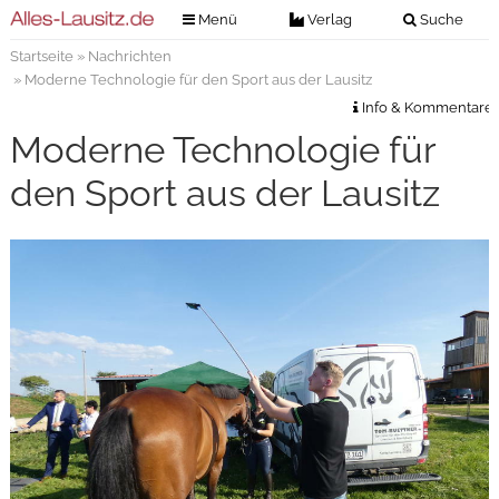
Menü
Verlag
Suche
Startseite
»
Nachrichten
Nachrichten
Verlag
» Moderne Technologie für den Sport aus der Lausitz
Zeitungszustellung
Veranstaltungen
Info & Kommentare
Kontakt
Moderne Technologie für
Veranstaltungstickets
Impressum
den Sport aus der Lausitz
Anzeigenannahme
Anzeigensuche
Digitale Ausgaben