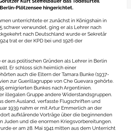
rlitzer Kurt Steffelbauer das Todesurteil
 Berlin-Plötzensee hingerichtet.
en unterrichtete er zunächst in Königshain in
915 schwer verwundet, ging er als Lehrer nach
ückgekehrt nach Deutschland wurde er Sekretär
24 trat er der KPD bei und 1926 der
er aus politischen Gründen als Lehrer in Berlin
lt. Er schloss sich heimlich einer
örten auch die Eltern der Tamara Bunke (1937-
livien zur Guerillagruppe von Che Guevara gehörte.
35 emigrierten Bunkes nach Argentinien.
eser illegalen Gruppe andere Widerstandsgruppen.
 aus dem Ausland, verfasste Flugschriften und
anuar 1939 nahm er mit Artur Emmerlich an der
t dort aufklärende Vorträge über die beginnenden
den Juden und die enormen Kriegsvorbereitungen.
de er am 28. Mai 1941 mitten aus dem Unterricht