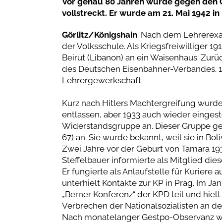
Vor genau 80 Jahren wurde gegen den Gö
vollstreckt. Er wurde am 21. Mai 1942 in
Görlitz/Königshain
. Nach dem Lehrerexam
der Volksschule. Als Kriegsfreiwilliger 1
Beirut (Libanon) an ein Waisenhaus. Zur
des Deutschen Eisenbahner-Verbandes. 19
Lehrergewerkschaft.
Kurz nach Hitlers Machtergreifung wurde 
entlassen, aber 1933 auch wieder eingestel
Widerstandsgruppe an. Dieser Gruppe geh
67) an. Sie wurde bekannt, weil sie in Bo
Zwei Jahre vor der Geburt von Tamara 19
Steffelbauer informierte als Mitglied di
Er fungierte als Anlaufstelle für Kuriere
unterhielt Kontakte zur KP in Prag. Im J
„Berner Konferenz“ der KPD teil und hiel
Verbrechen der Nationalsozialisten an 
Nach monatelanger Gestpo-Observanz wur