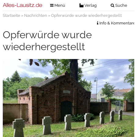
Menü
Verlag
Suche
Startseite
»
Nachrichten
» Opferwürde wurde wiederhergestellt
Nachrichten
Verlag
Info & Kommentare
Zeitungszustellung
Veranstaltungen
Opferwürde wurde
Kontakt
Veranstaltungstickets
wiederhergestellt
Impressum
Anzeigenannahme
Anzeigensuche
Digitale Ausgaben