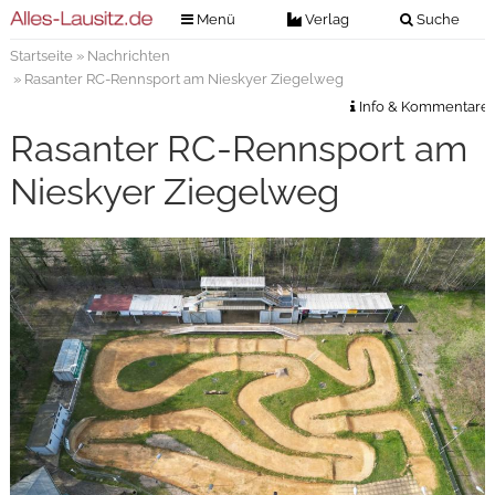
Menü
Verlag
Suche
Startseite
»
Nachrichten
Nachrichten
Verlag
» Rasanter RC-Rennsport am Nieskyer Ziegelweg
Zeitungszustellung
Veranstaltungen
Info & Kommentare
Kontakt
Rasanter RC-Rennsport am
Veranstaltungstickets
Impressum
Nieskyer Ziegelweg
Anzeigenannahme
Anzeigensuche
Digitale Ausgaben