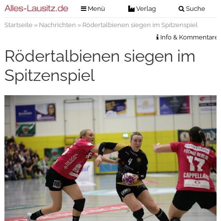
Menü
Verlag
Suche
Startseite
»
Nachrichten
» Rödertalbienen siegen im Spitzenspiel
Nachrichten
Verlag
Info & Kommentare
Zeitungszustellung
Veranstaltungen
Rödertalbienen siegen im
Kontakt
Veranstaltungstickets
Spitzenspiel
Impressum
Anzeigenannahme
Anzeigensuche
Digitale Ausgaben