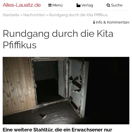
Menü
Verlag
Suche
Startseite
»
Nachrichten
» Rundgang durch die Kita Pfiffikus
Nachrichten
Verlag
Info & Kommentare
Zeitungszustellung
Veranstaltungen
Rundgang durch die Kita
Kontakt
Veranstaltungstickets
Pfiffikus
Impressum
Anzeigenannahme
Anzeigensuche
Digitale Ausgaben
Eine weitere Stahltür, die ein Erwachsener nur