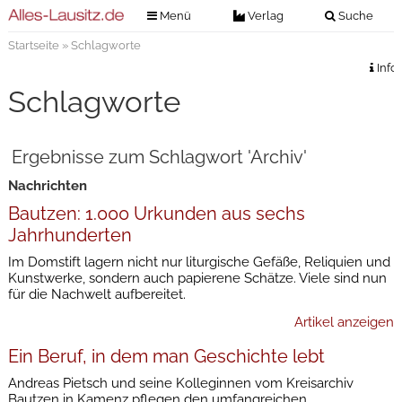
Menü
Verlag
Suche
Startseite
» Schlagworte
Nachrichten
Verlag
Info
Zeitungszustellung
Veranstaltungen
Schlagworte
Kontakt
Veranstaltungstickets
Impressum
Ergebnisse zum Schlagwort 'Archiv'
Anzeigenannahme
Nachrichten
Anzeigensuche
Bautzen: 1.000 Urkunden aus sechs
Digitale Ausgaben
Jahrhunderten
Im Domstift lagern nicht nur liturgische Gefäße, Reliquien und
Kunstwerke, sondern auch papierene Schätze. Viele sind nun
für die Nachwelt aufbereitet.
Artikel anzeigen
Ein Beruf, in dem man Geschichte lebt
Andreas Pietsch und seine Kolleginnen vom Kreisarchiv
Bautzen in Kamenz pflegen den umfangreichen