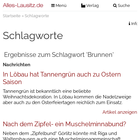
Menü
Verlag
Suche
Startseite
» Schlagworte
Nachrichten
Verlag
Info
Zeitungszustellung
Veranstaltungen
Schlagworte
Kontakt
Veranstaltungstickets
Impressum
Ergebnisse zum Schlagwort 'Brunnen'
Anzeigenannahme
Nachrichten
Anzeigensuche
In Löbau hat Tannengrün auch zu Ostern
Digitale Ausgaben
Saison
Tannengrün ist bekanntlich eine beliebte
Weihnachtsdekoration. In Löbau kommen die Nadelzweige
aber auch zu den Osterfeiertagen reichlich zum Einsatz.
Artikel anzeigen
Nach dem Zipfel- ein Muschelminnabund?
Neben dem „Zipfelbund“ Görlitz könnte mit Riga und
Waltershausen auch eine Muschelminnagemeinschaft