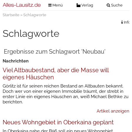
Menü
Verlag
Suche
Startseite
» Schlagworte
Nachrichten
Verlag
Info
Zeitungszustellung
Veranstaltungen
Schlagworte
Kontakt
Veranstaltungstickets
Impressum
Ergebnisse zum Schlagwort 'Neubau'
Anzeigenannahme
Nachrichten
Anzeigensuche
Viel Altbaubestand, aber die Masse will
Digitale Ausgaben
eigenes Häuschen
Görlitz ist für seinen reichen Bestand an Altbauten bekannt.
Doch wer von einer eigenen Immobilie träumt, der strebt in
erster Linie ein eigenes Häuschen an, weiß Michael Bethke zu
berichten.
Artikel anzeigen
Neues Wohngebiet in Oberkaina geplant
In Oberkaina nahe der B96 soll ein neues Wohngebiet