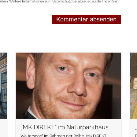
geben. Weitere Informationen zum Datenschutz bei alles-lausitz.de finden Sie
weiterlesen
„MK DIREKT“ im Naturparkhaus
Waltersdorf. Im Rahmen der Reihe „MK DIREKT
D