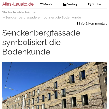
Menü
Verlag
Suche
Startseite
»
Nachrichten
Nachrichten
Verlag
» Senckenbergfassade symbolisiert die Bodenkunde
Zeitungszustellung
Veranstaltungen
Info & Kommentare
Kontakt
Senckenbergfassade
Veranstaltungstickets
Impressum
symbolisiert die
Anzeigenannahme
Bodenkunde
Anzeigensuche
Digitale Ausgaben