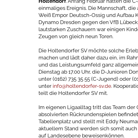
Holtendorf
. Anfang Februar hatten die C
einmaliges Ereignis. Die Mannschaft, die 
Weiß Empor Deutsch-Ossig und Aufbau Ko
Dynamo Dresden gegen den VfB Lübeck al
lautstarken Zuschauern war einigen Kin
Zeugen von gleich neun Toren.
Die Holtendorfer SV möchte solche Erle
machen und lädt daher dazu ein, im Rahm
und das Leistungsumfeld ganz allgemein 
Dienstag ab 17.00 Uhr, die D-Junioren Do
unter (0162) 735 35 55 (C-Jugend) oder (01
unter
info@holtendorfer-sv.de
. Kooperat
teilt die Holtendorfer SV mit.
Im eigenen Ligaalltag tritt das Team der 
absolvierten Rückrundenspielen befindet 
Tabellenplatz und stellt mit Eddy Neuma
aktuellem Stand werden sich somit auch
auf Landesebene beweisenkönnen.