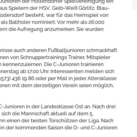
-Junioren der Holtendorfer Spielvereinigung ein
aus Spielern der HSV, Gelb-Weiß Görlitz, Blau-
dersdorf besteht, war für das Heimspiel von
s Ballholer nominiert. Vor mehr als 26.000
dern die Aufregung anzumerken. Sie wurden
bnisse auch anderen Fußballjunioren schmackhaft
en von Schnuppertrainings Trainer, Mitspieler
kennenzulernen. Die C-Junioren trainieren
nnerstag ab 17.00 Uhr. Interessenten melden sich
573) 436 19 86 oder per Mail in jeder Altersklasse
ionen mit dem derzeitigen Verein seien möglich,
C-Junioren in der Landesklasse Ost an. Nach drei
sich die Mannschaft aktuell auf dem 5.
nn einen der besten Torschützen der Liga. Nach
 in der kommenden Saison die D- und C-Junioren