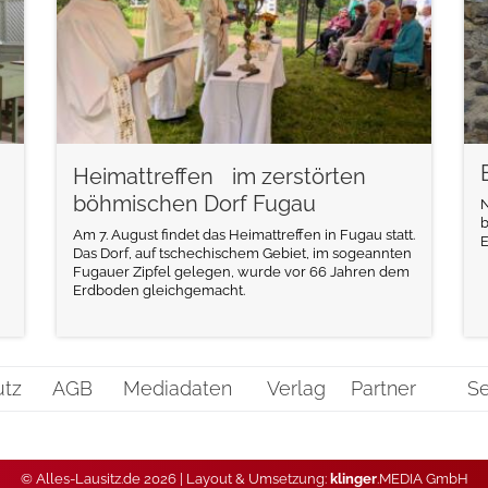
Heimattreffen im zerstörten
böhmischen Dorf Fugau
N
b
Am 7. August findet das Heimattreffen in Fugau statt.
E
Das Dorf, auf tschechischem Gebiet, im sogeannten
Fugauer Zipfel gelegen, wurde vor 66 Jahren dem
Erdboden gleichgemacht.
utz
AGB
Mediadaten
Verlag
Partner
Se
© Alles-Lausitz.de 2026 | Layout & Umsetzung:
klinger
.MEDIA GmbH