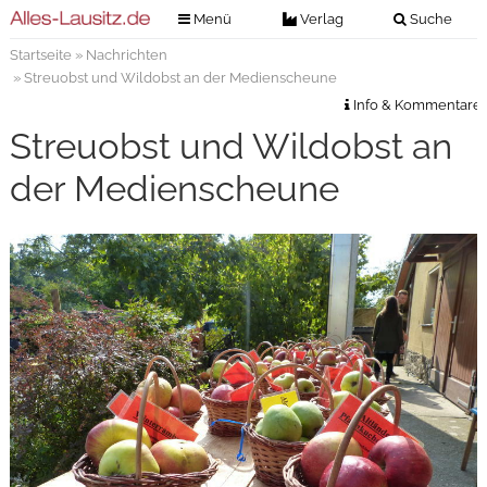
Menü
Verlag
Suche
Startseite
»
Nachrichten
Nachrichten
Verlag
» Streuobst und Wildobst an der Medienscheune
Zeitungszustellung
Veranstaltungen
Info & Kommentare
Kontakt
Streuobst und Wildobst an
Veranstaltungstickets
Impressum
der Medienscheune
Anzeigenannahme
Anzeigensuche
Digitale Ausgaben