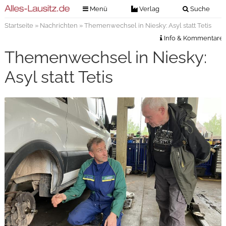
Menü
Verlag
Suche
Startseite
»
Nachrichten
» Themenwechsel in Niesky: Asyl statt Tetis
Nachrichten
Verlag
Info & Kommentare
Zeitungszustellung
Veranstaltungen
Themenwechsel in Niesky:
Kontakt
Veranstaltungstickets
Asyl statt Tetis
Impressum
Anzeigenannahme
Anzeigensuche
Digitale Ausgaben