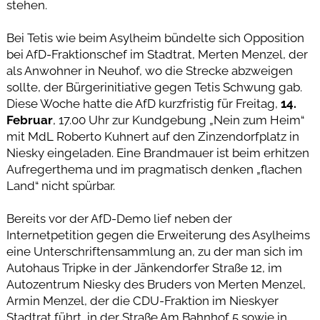
stehen.
Bei Tetis wie beim Asylheim bündelte sich Opposition
bei AfD-Fraktionschef im Stadtrat, Merten Menzel, der
als Anwohner in Neuhof, wo die Strecke abzweigen
sollte, der Bürgerinitiative gegen Tetis Schwung gab.
Diese Woche hatte die AfD kurzfristig für Freitag,
14.
Februar
, 17.00 Uhr zur Kundgebung „Nein zum Heim“
mit MdL Roberto Kuhnert auf den Zinzendorfplatz in
Niesky eingeladen. Eine Brandmauer ist beim erhitzen
Aufregerthema und im pragmatisch denken „flachen
Land“ nicht spürbar.
Bereits vor der AfD-Demo lief neben der
Internetpetition gegen die Erweiterung des Asylheims
eine Unterschriftensammlung an, zu der man sich im
Autohaus Tripke in der Jänkendorfer Straße 12, im
Autozentrum Niesky des Bruders von Merten Menzel,
Armin Menzel, der die CDU-Fraktion im Nieskyer
Stadtrat führt, in der Straße Am Bahnhof 5 sowie in