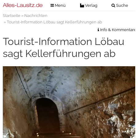
Menü
Verlag
Suche
Startseite
»
Nachrichten
Nachrichten
Verlag
» Tourist-Information Löbau sagt Kellerführungen ab
Zeitungszustellung
Veranstaltungen
Info & Kommentare
Kontakt
Tourist-Information Löbau
Veranstaltungstickets
Impressum
sagt Kellerführungen ab
Anzeigenannahme
Anzeigensuche
Digitale Ausgaben