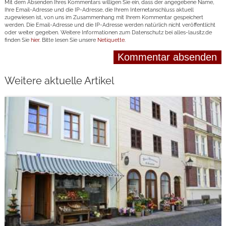
Mit dem Absenden Ihres Kommentars willigen Sie ein, dass der angegebene Name,
Ihre Email-Adresse und die IP-Adresse, die Ihrem Internetanschluss aktuell
zugewiesen ist, von uns im Zusammenhang mit Ihrem Kommentar gespeichert
werden. Die Email-Adresse und die IP-Adresse werden natürlich nicht veröffentlicht
oder weiter gegeben. Weitere Informationen zum Datenschutz bei alles-lausitz.de
finden Sie
hier
. Bitte lesen Sie unsere
Netiquette
.
Weitere aktuelle Artikel
weiterlesen