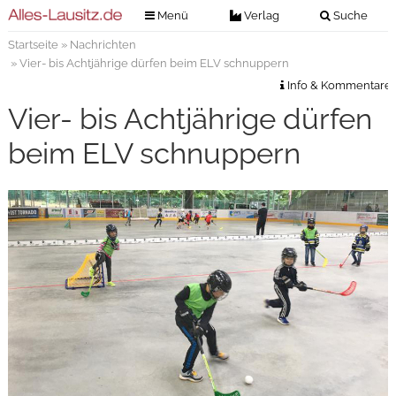
Menü
Verlag
Suche
Startseite
»
Nachrichten
Nachrichten
Verlag
» Vier- bis Achtjährige dürfen beim ELV schnuppern
Zeitungszustellung
Veranstaltungen
Info & Kommentare
Kontakt
Vier- bis Achtjährige dürfen
Veranstaltungstickets
Impressum
beim ELV schnuppern
Anzeigenannahme
Anzeigensuche
Digitale Ausgaben