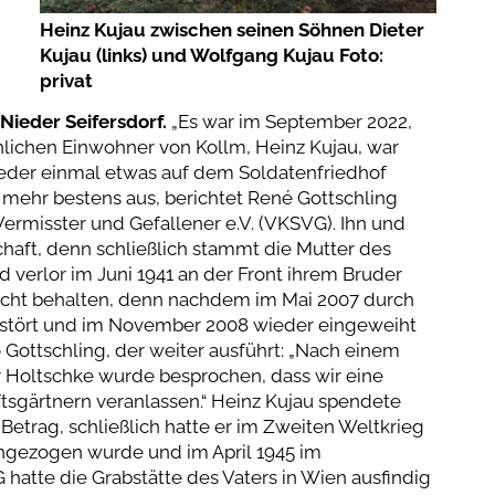
Heinz Kujau zwischen seinen Söhnen Dieter
Kujau (links) und Wolfgang Kujau Foto:
privat
ieder Seifersdorf.
„Es war im September 2022,
nlichen Einwohner von Kollm, Heinz Kujau, war
ieder einmal etwas auf dem Soldatenfriedhof
 mehr bestens aus, berichtet René Gottschling
ermisster und Gefallener e.V. (VKSVG). Ihn und
haft, denn schließlich stammt die Mutter des
 verlor im Juni 1941 an der Front ihrem Bruder
 Recht behalten, denn nachdem im Mai 2007 durch
erstört und im November 2008 wieder eingeweiht
 Gottschling, der weiter ausführt: „Nach einem
 Holtschke wurde besprochen, dass wir eine
sgärtnern veranlassen.“ Heinz Kujau spendete
Betrag, schließlich hatte er im Zweiten Weltkrieg
eingezogen wurde und im April 1945 im
hatte die Grabstätte des Vaters in Wien ausfindig