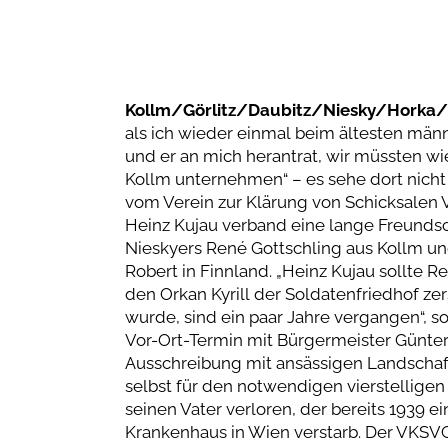
Kollm/Görlitz/Daubitz/Niesky/Horka/N
als ich wieder einmal beim ältesten män
und er an mich herantrat, wir müssten w
Kollm unternehmen“ – es sehe dort nicht
vom Verein zur Klärung von Schicksalen V
Heinz Kujau verband eine lange Freundsc
Nieskyers René Gottschling aus Kollm und
Robert in Finnland. „Heinz Kujau sollte
den Orkan Kyrill der Soldatenfriedhof z
wurde, sind ein paar Jahre vergangen“, so
Vor-Ort-Termin mit Bürgermeister Günter
Ausschreibung mit ansässigen Landschaft
selbst für den notwendigen vierstelligen 
seinen Vater verloren, der bereits 1939 
Krankenhaus in Wien verstarb. Der VKSVG 