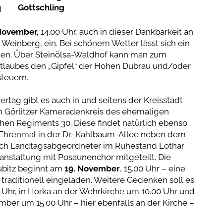
Gottschling
d
November,
14.00 Uhr, auch in dieser Dankbarkeit an
einberg, ein. Bei schönem Wetter lässt sich ein
den. Über Steinölsa-Waldhof kann man zum
stlaubes den „Gipfel“ der Hohen Dubrau und/oder
teuern.
tag gibt es auch in und seitens der Kreisstadt
em Görlitzer Kameradenkreis des ehemaligen
hen Regiments 30. Diese findet natürlich ebenso
am Ehrenmal in der Dr.-Kahlbaum-Allee neben dem
Auch Landtagsabgeordneter im Ruhestand Lothar
anstaltung mit Posaunenchor mitgeteilt. Die
ubitz beginnt am
19. November
, 15.00 Uhr – eine
traditionell eingeladen. Weitere Gedenken soll es
 Uhr, in Horka an der Wehrkirche um 10.00 Uhr und
mber um 15.00 Uhr – hier ebenfalls an der Kirche –