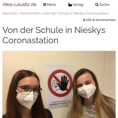
Menü
Verlag
Suche
Startseite
»
Nachrichten
» Von der Schule in Nieskys Coronastation
Nachrichten
Verlag
Info & Kommentare
Zeitungszustellung
Veranstaltungen
Von der Schule in Nieskys
Kontakt
Veranstaltungstickets
Coronastation
Impressum
Anzeigenannahme
Anzeigensuche
Digitale Ausgaben