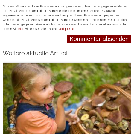
Mit dem Absenden Ihres Kommentars willigen Sie ein, dass der angegebene Name,
Ihre Email-Adresse und die IP-Adresse, die Ihrem Internetanschluss aktuell
zugewiesen ist, von uns im Zusammenhang mit Ihrem Kommentar gespeichert
werden. Die Email-Adresse und die IP-Adresse werden natürlich nicht veröffentlicht
oder weiter gegeben. Weitere Informationen zum Datenschutz bei alles-lausitz.de
finden Sie
hier
. Bitte lesen Sie unsere
Netiquette
.
Weitere aktuelle Artikel
weiterlesen