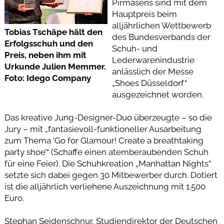
Pirmasens sind mit dem
Hauptpreis beim
alljährlichen Wettbewerb
Tobias Tschäpe hält den
des Bundesverbands der
Erfolgsschuh und den
Schuh- und
Preis, neben ihm mit
Lederwarenindustrie
Urkunde Julien Memmer.
anlässlich der Messe
Foto: Idego Company
„Shoes Düsseldorf“
ausgezeichnet worden.
Das kreative Jung-Designer-Duo überzeugte – so die
Jury – mit „fantasievoll-funktioneller Ausarbeitung
zum Thema ’Go for Glamour! Create a breathtaking
party shoe’“ (Schaffe einen atemberaubenden Schuh
für eine Feier). Die Schuhkreation „Manhattan Nights“
setzte sich dabei gegen 30 Mitbewerber durch. Dotiert
ist die alljährlich verliehene Auszeichnung mit 1.500
Euro.
Stephan Seidenschnur, Studiendirektor der Deutschen