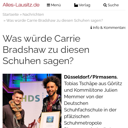
Menü
Verlag
Suche
Startseite
»
Nachrichten
Nachrichten
Verlag
» Was würde Carrie Bradshaw zu diesen Schuhen sagen?
Zeitungszustellung
Veranstaltungen
Info & Kommentare
Kontakt
Was würde Carrie
Veranstaltungstickets
Impressum
Bradshaw zu diesen
Anzeigenannahme
Schuhen sagen?
Anzeigensuche
Digitale Ausgaben
Düsseldorf/Pirmasens.
Tobias Tschäpe aus Görlitz
und Kommilitone Julien
Memmer von der
Deutschen
Schuhfachschule in der
pfälzischen
Schuhmetropole