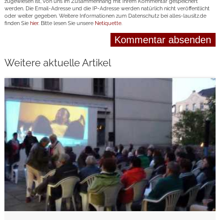
zugewiesen ist, von uns im Zusammenhang mit Ihrem Kommentar gespeichert
werden. Die Email-Adresse und die IP-Adresse werden natürlich nicht veröffentlicht
oder weiter gegeben. Weitere Informationen zum Datenschutz bei alles-lausitz.de
finden Sie
hier
. Bitte lesen Sie unsere
Netiquette
.
Weitere aktuelle Artikel
weiterlesen