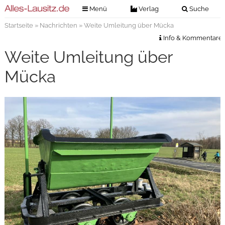
Menü
Verlag
Suche
Startseite
»
Nachrichten
» Weite Umleitung über Mücka
Nachrichten
Verlag
Info & Kommentare
Zeitungszustellung
Veranstaltungen
Weite Umleitung über
Kontakt
Veranstaltungstickets
Mücka
Impressum
Anzeigenannahme
Anzeigensuche
Digitale Ausgaben