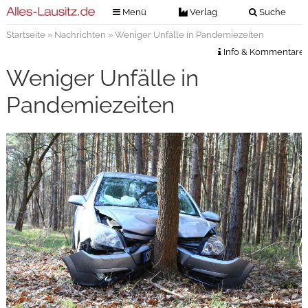
Menü
Verlag
Suche
Startseite
»
Nachrichten
» Weniger Unfälle in Pandemiezeiten
Nachrichten
Verlag
Info & Kommentare
Zeitungszustellung
Veranstaltungen
Weniger Unfälle in
Kontakt
Veranstaltungstickets
Pandemiezeiten
Impressum
Anzeigenannahme
Anzeigensuche
Digitale Ausgaben