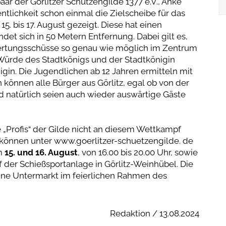
ar der Görlitzer Schützengilde 1377 e.V., Anke
ntlichkeit schon einmal die Zielscheibe für das
5. bis 17. August gezeigt. Diese hat einen
et sich in 50 Metern Entfernung. Dabei gilt es,
ertungsschüsse so genau wie möglich im Zentrum
e Würde des Stadtkönigs und der Stadtkönigin
gin. Die Jugendlichen ab 12 Jahren ermitteln mit
können alle Bürger aus Görlitz, egal ob von der
d natürlich seien auch wieder auswärtige Gäste
 „Profis“ der Gilde nicht an diesem Wettkampf
können unter www.goerlitzer-schuetzengilde. de
m
15. und 16. August
, von 16.00 bis 20.00 Uhr, sowie
auf der Schießsportanlage in Görlitz-Weinhübel. Die
hne Untermarkt im feierlichen Rahmen des
Redaktion / 13.08.2024