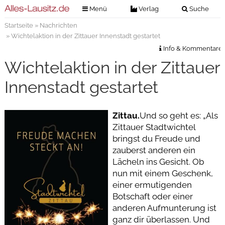
Menü
Verlag
Suche
Startseite
»
Nachrichten
Nachrichten
Verlag
» Wichtelaktion in der Zittauer Innenstadt gestartet
Zeitungszustellung
Veranstaltungen
Info & Kommentare
Kontakt
Wichtelaktion in der Zittauer
Veranstaltungstickets
Impressum
Innenstadt gestartet
Anzeigenannahme
Anzeigensuche
Zittau.
Und so geht es: „Als
Zittauer Stadtwichtel
Digitale Ausgaben
bringst du Freude und
zauberst anderen ein
Lächeln ins Gesicht. Ob
nun mit einem Geschenk,
einer ermutigenden
Botschaft oder einer
anderen Aufmunterung ist
ganz dir überlassen. Und