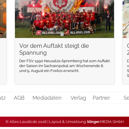
Vor dem Auftakt steigt die
Spannung
Der FSV 1990 Neusalza-Spremberg hat zum Auftakt
D
der Saison im Sachsenpokal am Wochenende 8.
v
und 9. August ein Freilos erwischt.
S
utz
AGB
Mediadaten
Verlag
Partner
Se
© Alles-Lausitz.de 2026 | Layout & Umsetzung:
klinger
.MEDIA GmbH