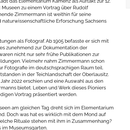
, lädt das Elementarium Kamenz als Auftakt zur 12.
 Museen zu einem Vortrag über Rudolf
ende Zimmermann ist weithin für seine
d naturwissenschaftliche Erforschung Sachsens
ungen als Fotograf. Ab 1905 befasste er sich mit
 es zunehmend zur Dokumentation der
waren nicht nur sehr frühe Publikationen zur
Abbildungen. Vielmehr nahm Zimmermann schon
ur Fotografie im deutschsprachigen Raum teil.
tstanden in der Teichlandschaft der Oberlausitz.
m Jahr 2022 erschien und eine Auswahl aus den
rmanns bietet. Leben und Werk dieses Pioniers
ündigen Vortrag präsentiert werden.
seen am gleichen Tag dreht sich im Elementarium
nd. Doch was hat es wirklich mit dem Mond auf
 Welche Rituale stehen mit ihm in Zusammenhang?
es im Museumsgarten.