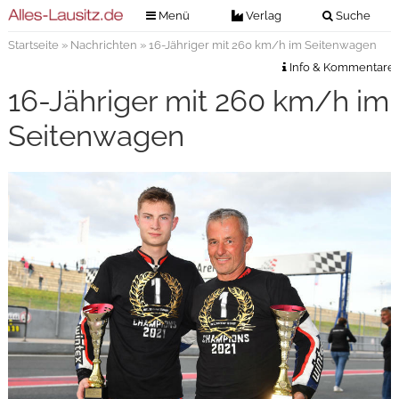
Menü
Verlag
Suche
Startseite
»
Nachrichten
» 16-Jähriger mit 260 km/h im Seitenwagen
Nachrichten
Verlag
Info & Kommentare
Zeitungszustellung
Veranstaltungen
16-Jähriger mit 260 km/h im
Kontakt
Veranstaltungstickets
Seitenwagen
Impressum
Anzeigenannahme
Anzeigensuche
Digitale Ausgaben