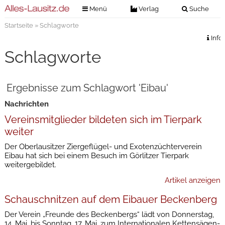
Menü
Verlag
Suche
Startseite
» Schlagworte
Nachrichten
Verlag
Info
Zeitungszustellung
Veranstaltungen
Schlagworte
Kontakt
Veranstaltungstickets
Impressum
Ergebnisse zum Schlagwort 'Eibau'
Anzeigenannahme
Nachrichten
Anzeigensuche
Vereinsmitglieder bildeten sich im Tierpark
Digitale Ausgaben
weiter
Der Oberlausitzer Ziergeflügel- und Exotenzüchterverein
Eibau hat sich bei einem Besuch im Görlitzer Tierpark
weitergebildet.
Artikel anzeigen
Schauschnitzen auf dem Eibauer Beckenberg
Der Verein „Freunde des Beckenbergs“ lädt von Donnerstag,
14. Mai, bis Sonntag, 17. Mai, zum Internationalen Kettensägen-