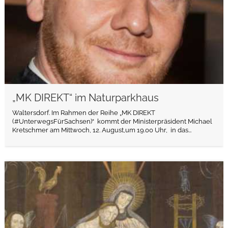
„MK DIREKT“ im Naturparkhaus
Waltersdorf. Im Rahmen der Reihe „MK DIREKT
(#UnterwegsFürSachsen)“ kommt der Ministerpräsident Michael
Kretschmer am Mittwoch, 12. August,um 19.00 Uhr, in das...
weiterlesen