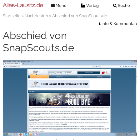
Menü
Verlag
Suche
Startseite
»
Nachrichten
» Abschied von SnapScouts.de
Nachrichten
Verlag
Info & Kommentare
Zeitungszustellung
Veranstaltungen
Abschied von
Kontakt
Veranstaltungstickets
SnapScouts.de
Impressum
Anzeigenannahme
Anzeigensuche
Digitale Ausgaben