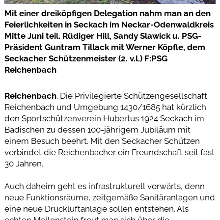
Mit einer dreiköpfigen Delegation nahm man an den
Feierlichkeiten in Seckach im Neckar-Odenwaldkreis
Mitte Juni teil. Rüdiger Hill, Sandy Slawick u. PSG-
Präsident Guntram Tillack mit Werner Köpfle, dem
Seckacher Schützenmeister (2. v.l.) F:PSG
Reichenbach
Reichenbach
. Die Privilegierte Schützengesellschaft
Reichenbach und Umgebung 1430/1685 hat kürzlich
den Sportschützenverein Hubertus 1924 Seckach im
Badischen zu dessen 100-jährigem Jubiläum mit
einem Besuch beehrt. Mit den Seckacher Schützen
verbindet die Reichenbacher ein Freundschaft seit fast
30 Jahren.
Auch daheim geht es infrastrukturell vorwärts, denn
neue Funktionsräume, zeitgemäße Sanitäranlagen und
eine neue Druckluftanlage sollen entstehen. Als
echten Meilenstein freut man sich über die