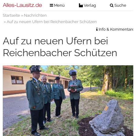
Menü
Verlag
Suche
Startseite
»
Nachrichten
Nachrichten
Verlag
» Auf zu neuen Ufern bei Reichenbacher Schützen
Zeitungszustellung
Veranstaltungen
Info & Kommentare
Kontakt
Auf zu neuen Ufern bei
Veranstaltungstickets
Impressum
Reichenbacher Schützen
Anzeigenannahme
Anzeigensuche
Digitale Ausgaben