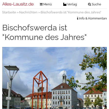
Menü
Verlag
Suche
Startseite
»
Nachrichten
» Bischofswerda ist "Kommune des Jahres"
Nachrichten
Verlag
Info & Kommentare
Zeitungszustellung
Veranstaltungen
Bischofswerda ist
Kontakt
Veranstaltungstickets
"Kommune des Jahres"
Impressum
Anzeigenannahme
Anzeigensuche
Digitale Ausgaben