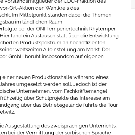
e Vorstandsmitglieder der CDU-Fraktion des
vor-Ort-Aktion den Wahlkreis des
chk. Im Mittelpunkt standen dabei die Themen
ngsbau im ländlichen Raum.
rfolgte bei der ONI Temperiertechnik Rhytemper
er fand ein Austausch statt über die Entwicklung
cherten Produktspektrum an hocheffizienten
einer weltweiten Alleinstellung am Markt. Der
mper GmbH beruht insbesondere auf eigenen
g einer neuen Produktionshalle während eines
Jahres umgesetzt werden soll. Jedoch ist der
tändische Unternehmen, vom Fachkräftemangel
 frühzeitig über Schulprojekte das Interesse am
dgang über das Betriebsgelände führte die Tour
elwitz.
 die Ausgestaltung des zweisprachigen Unterrichts.
ten bei der Vermittlung der sorbischen Sprache