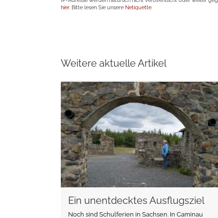
IP-Adresse werden natürlich nicht veröffentlicht oder weiter ge
hier
. Bitte lesen Sie unsere
Netiquette
.
Weitere aktuelle Artikel
weiterlesen
Ein unentdecktes Ausflugsziel
Noch sind Schulferien in Sachsen. In Caminau