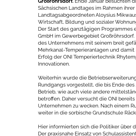
Großröhrsdorf.
Ende Januar besuchten di
Sächsischen Landtages im Rahmen ihrer 
Landtagsabgeordneten Aloysius Mikwaus
Wirtschaft, Bildung und sozialer Wohnu
Der Start des ganztägigen Programmes e
GmbH im Gewerbegebiet Großröhrsdorf. Hi
des Unternehmens mit seinem breit gefä
Mehrkanal-Temperieranlagen und damit s
Erfolg der ONI Temperiertechnik Rhyte
Innovationen.
Weiterhin wurde die Betriebserweiterun
Rundgangs vorgestellt, die bis Ende des 
Betrieb, wie auch viele andere mittels
betroffen. Daher versucht die ONI bereits
Unternehmen zu wecken. Nach einem Run
weiter in die sorbische Grundschule Räck
Hier informierten sich die Politiker über
Der praxisnahe Einsatz von Schulassisten