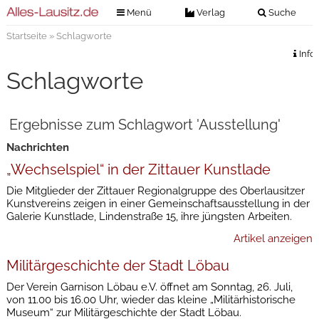
Menü
Verlag
Suche
Startseite
» Schlagworte
Nachrichten
Verlag
Info
Zeitungszustellung
Veranstaltungen
Schlagworte
Kontakt
Veranstaltungstickets
Impressum
Ergebnisse zum Schlagwort 'Ausstellung'
Anzeigenannahme
Nachrichten
Anzeigensuche
„Wechselspiel“ in der Zittauer Kunstlade
Digitale Ausgaben
Die Mitglieder der Zittauer Regionalgruppe des Oberlausitzer
Kunstvereins zeigen in einer Gemeinschaftsausstellung in der
Galerie Kunstlade, Lindenstraße 15, ihre jüngsten Arbeiten.
Artikel anzeigen
Militärgeschichte der Stadt Löbau
Der Verein Garnison Löbau e.V. öffnet am Sonntag, 26. Juli,
von 11.00 bis 16.00 Uhr, wieder das kleine „Militärhistorische
Museum“ zur Militärgeschichte der Stadt Löbau.