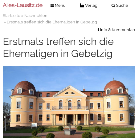
Menü
Verlag
Suche
Startseite
»
Nachrichten
Nachrichten
Verlag
» Erstmals treffen sich die Ehemaligen in Gebelzig
Zeitungszustellung
Veranstaltungen
Info & Kommentare
Kontakt
Erstmals treffen sich die
Veranstaltungstickets
Impressum
Ehemaligen in Gebelzig
Anzeigenannahme
Anzeigensuche
Digitale Ausgaben