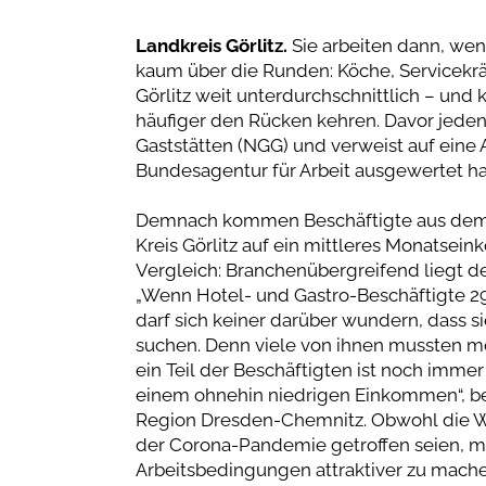
Landkreis Görlitz.
Sie arbeiten dann, we
kaum über die Runden: Köche, Servicekrä
Görlitz weit unterdurchschnittlich – un
häufiger den Rücken kehren. Davor jede
Gaststätten (NGG) und verweist auf eine 
Bundesagentur für Arbeit ausgewertet ha
Demnach kommen Beschäftigte aus dem Ga
Kreis Görlitz auf ein mittleres Monatsei
Vergleich: Branchenübergreifend liegt der
„Wenn Hotel- und Gastro-Beschäftigte 29
darf sich keiner darüber wundern, dass s
suchen. Denn viele von ihnen mussten 
ein Teil der Beschäftigten ist noch imme
einem ohnehin niedrigen Einkommen“, be
Region Dresden-Chemnitz. Obwohl die Wir
der Corona-Pandemie getroffen seien, m
Arbeitsbedingungen attraktiver zu machen.