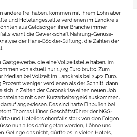
nn andere frei haben, kommen mit ihrem Lohn aber
fte und Hotelangestellte verdienen im Landkreis
d könnten aus Geldsorgen ihrer Branche immer
nfalls warnt die Gewerkschaft Nahrung-Genuss-
Analyse der Hans-Böckler-Stiftung, die Zahlen der
t.
stgewerbe, die eine Vollzeitstelle haben, im
nkommen von aktuell nur 1.729 Euro brutto. Zum
 Median bei Vollzeit im Landkreis bei 2.422 Euro.
 Prozent weniger verdienen als der Schnitt, dann
ie sich in Zeiten der Coronakrise einen neuen Job
monatelang mit dem Kurzarbeitergeld auskommen,
r darauf angewiesen. Das sind harte Einbußen bei
tont Thomas Lißner, Geschäftsführer der NGG-
te und Hoteliers ebenfalls stark von den Folgen
üsse nun alles dafür getan werden, Löhne und
 Gelinge das nicht, dürfte es in vielen Hotels,