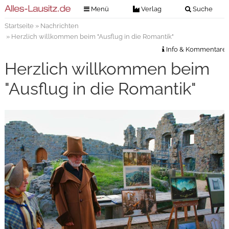
Menü
Verlag
Suche
Startseite
»
Nachrichten
Nachrichten
Verlag
» Herzlich willkommen beim "Ausflug in die Romantik"
Zeitungszustellung
Veranstaltungen
Info & Kommentare
Kontakt
Herzlich willkommen beim
Veranstaltungstickets
Impressum
"Ausflug in die Romantik"
Anzeigenannahme
Anzeigensuche
Digitale Ausgaben