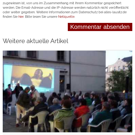
zugewiesen ist, von uns im Zusammenhang mit Ihrem Kommentar gespeichert
werden. Die Email-Adresse und die IP-Adresse werden natürlich nicht veröffentlicht
oder weiter gegeben. Weitere Informationen zum Datenschutz bei alles-lausitz.de
finden Sie
hier
. Bitte lesen Sie unsere
Netiquette
.
Weitere aktuelle Artikel
weiterlesen