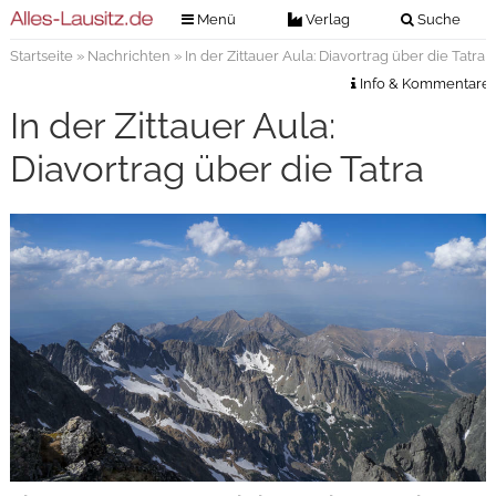
Menü
Verlag
Suche
Startseite
»
Nachrichten
» In der Zittauer Aula: Diavortrag über die Tatra
Nachrichten
Verlag
Info & Kommentare
Zeitungszustellung
Veranstaltungen
In der Zittauer Aula:
Kontakt
Veranstaltungstickets
Diavortrag über die Tatra
Impressum
Anzeigenannahme
Anzeigensuche
Digitale Ausgaben