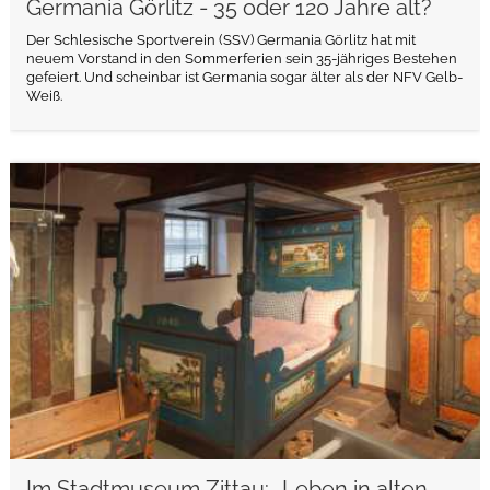
Germania Görlitz - 35 oder 120 Jahre alt?
Der Schlesische Sportverein (SSV) Germania Görlitz hat mit
neuem Vorstand in den Sommerferien sein 35-jähriges Bestehen
gefeiert. Und scheinbar ist Germania sogar älter als der NFV Gelb-
Weiß.
weiterlesen
Im Stadtmuseum Zittau: „Leben in alten