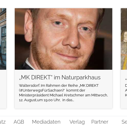
weiterlesen
„MK DIREKT“ im Naturparkhaus
Waltersdorf. Im Rahmen der Reihe „MK DIREKT
D
(#UnterwegsFürSachsen)“ kommt der
A
Ministerpräsident Michael Kretschmer am Mittwoch,
K
12. August,um 19.00 Uhr, in das...
utz
AGB
Mediadaten
Verlag
Partner
Se