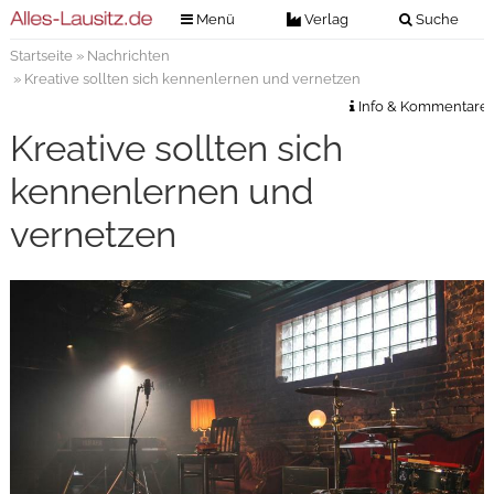
Menü
Verlag
Suche
Startseite
»
Nachrichten
Nachrichten
Verlag
» Kreative sollten sich kennenlernen und vernetzen
Zeitungszustellung
Veranstaltungen
Info & Kommentare
Kontakt
Kreative sollten sich
Veranstaltungstickets
Impressum
kennenlernen und
Anzeigenannahme
vernetzen
Anzeigensuche
Digitale Ausgaben