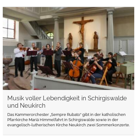
weiterlesen
Musik voller Lebendigkeit in Schirgiswalde
und Neukirch
Das Kammerorchester „Sempre Rubato“ gibt in der katholischen
Pfarrkirche Mariä Himmelfahrt in Schirgiswalde sowie in der
evangelisch-lutherischen Kirche Neukirch zwei Sommerkonzerte.